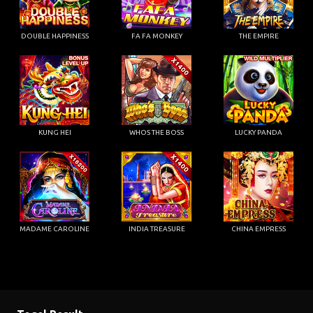
KUNG HEI
WHOS THE BOSS
LUCKY PANDA
MADAME CAROLINE
INDIA TREASURE
CHINA EMPRESS
Togel Result
SINGAPORE
05-08-2026
0715