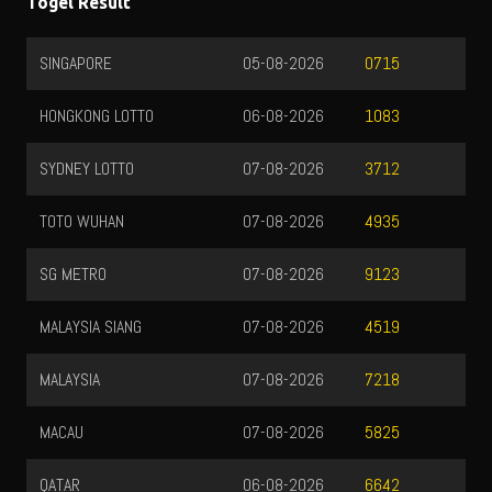
HONGKONG LOTTO
06-08-2026
1083
SYDNEY LOTTO
07-08-2026
3712
TOTO WUHAN
07-08-2026
4935
SG METRO
07-08-2026
9123
MALAYSIA SIANG
07-08-2026
4519
MALAYSIA
07-08-2026
7218
MACAU
07-08-2026
5825
QATAR
06-08-2026
6642
HK SIANG
07-08-2026
8867