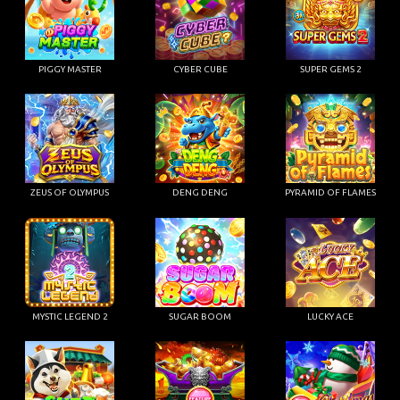
PIGGY MASTER
CYBER CUBE
SUPER GEMS 2
ZEUS OF OLYMPUS
DENG DENG
PYRAMID OF FLAMES
MYSTIC LEGEND 2
SUGAR BOOM
LUCKY ACE
CHEF HUSKY
FEATURE BUY・SUPER
FEATURE BUY・CHRISTMAS
POWERFUL
EXPRESS