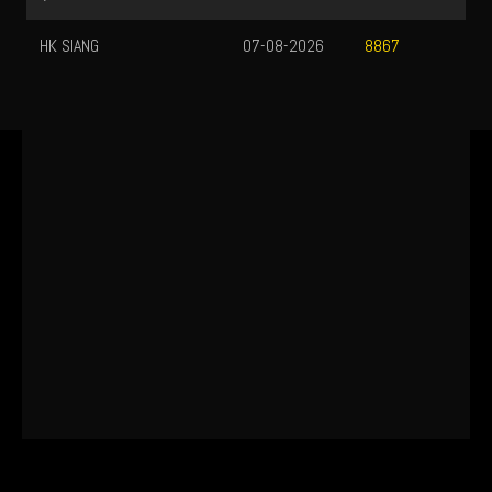
UEFA CHAMPIONS LEAGUE QUALIFIERS
August 12, 2026 — 01:30 WIB