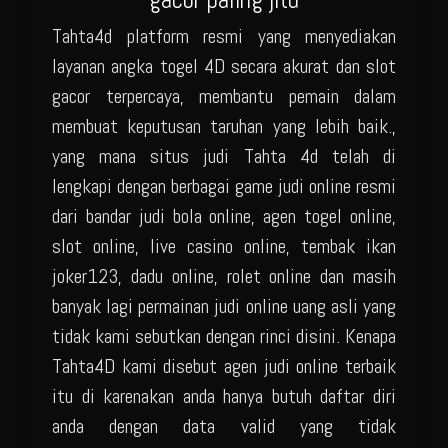
layanan angka togel 4D secara akurat dan slot
gacor terpercaya, membantu pemain dalam
membuat keputusan taruhan yang lebih baik.,
yang mana situs judi Tahta 4d telah di
lengkapi dengan berbagai game judi online resmi
dari bandar judi bola online, agen togel online,
slot online, live casino online, tembak ikan
joker123, dadu online, rolet online dan masih
banyak lagi permainan judi online uang asli yang
tidak kami sebutkan dengan rinci disini. Kenapa
Tahta4D kami disebut agen judi online terbaik
itu di karenakan anda hanya butuh daftar diri
anda dengan data valid yang tidak
membutuhkan waktu lama dan anda sudah
memperoleh 1ID Pro yang bisa anda mainkan