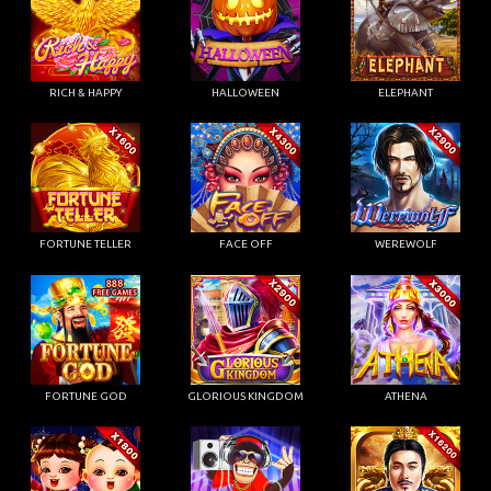
RICH & HAPPY
HALLOWEEN
ELEPHANT
FORTUNE TELLER
FACE OFF
WEREWOLF
FORTUNE GOD
GLORIOUS KINGDOM
ATHENA
DOUBLE HAPPINESS
FA FA MONKEY
THE EMPIRE