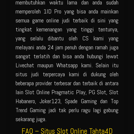
semua game online judi terbaik di sini yang
tingkat kemenangan yang tinggi tentunya,
yang selalu dibantu oleh CS kami yang
melayani anda 24 jam penuh dengan ramah juga
sangat terlatih dan bisa anda hubungi lewat
Livechat maupun Whatsapp kami. Selain itu
situs judi terpercaya kami di dukung oleh
beberapa provider terbesar dan terbaik di antara
lain Slot Online Pragmatic Play, PG Slot, Slot
Habanero, Joker123, Spade Gaming dan Top
Trend Gaming jadi tak perlu ragu lagi gabung
sekarang juga.
FAQ – Situs Slot Online Tahta4D
Apa itu TAHTA4D?
TAHTA4D platform resmi yang menyediakan