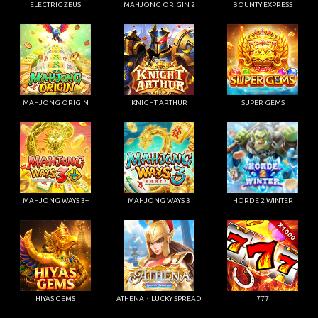
MAHJONG ORIGIN
KNIGHT ARTHUR
SUPER GEMS
MAHJONG WAYS 3+
MAHJONG WAYS 3
HORDE 2 WINTER
HIYAS GEMS
ATHENA・LUCKY SPREAD
777